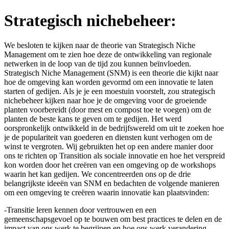
Strategisch nichebeheer:
We besloten te kijken naar de theorie van Strategisch Niche
Management om te zien hoe deze de ontwikkeling van regionale
netwerken in de loop van de tijd zou kunnen beïnvloeden.
Strategisch Niche Management (SNM) is een theorie die kijkt naar
hoe de omgeving kan worden gevormd om een innovatie te laten
starten of gedijen. Als je je een moestuin voorstelt, zou strategisch
nichebeheer kijken naar hoe je de omgeving voor de groeiende
planten voorbereidt (door mest en compost toe te voegen) om de
planten de beste kans te geven om te gedijen. Het werd
oorspronkelijk ontwikkeld in de bedrijfswereld om uit te zoeken hoe
je de populariteit van goederen en diensten kunt verhogen om de
winst te vergroten. Wij gebruikten het op een andere manier door
ons te richten op Transition als sociale innovatie en hoe het verspreid
kon worden door het creëren van een omgeving op de workshops
waarin het kan gedijen. We concentreerden ons op de drie
belangrijkste ideeën van SNM en bedachten de volgende manieren
om een omgeving te creëren waarin innovatie kan plaatsvinden:
-Transitie leren kennen door vertrouwen en een
gemeenschapsgevoel op te bouwen om best practices te delen en de
impact van ons werk te begrijpen en hoe ons werk verandering