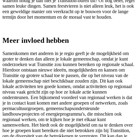
waarom nodig je dan niet je Transition-buren uit? Of nog beter, regel
samen leuke dingen. Samen feestvieren is niet alleen leuk, het is ook
een geweldige manier om veerkracht op te bouwen voor de lange
termijn door het momentum en de moraal vast te houden.
Meer invloed hebben
Samenkomen met anderen in je regio geeft je de mogelijkheid om
groter te denken dan alleen je lokale gemeenschap, omdat je kunt
onderzoeken wat Transitie zou kunnen bereiken op regionale schaal.
Hierdoor ontstaan nieuwe ideeën, mogelijkheden en kansen om
Transitie op grotere schaal toe te passen, die op het niveau van de
lokale gemeenschap niet beschikbaar zouden zijn. Dit kan ook
lokale activiteiten ten goede komen, omdat activiteiten op regionaal
niveau vaak gericht zijn op hoe ze lokale actie kunnen
ondersteunen. Een bijkomend voordeel van regionaal werken is dat
je in contact kunt komen met andere groepen of netwerken, zoals
permacultuurgroepen, gemeenschapsondersteunde
landbouwprojecten of energieprogramma's, die misschien ook
regionaal werken, om te kijken hoe je met elkaar kunt
samenwerken. Het biedt ook de mogelijkheid om na te denken over
hoe je groepen kunt bereiken die niet betrokken zijn bij Transition,
om de diversiteit van de betrokkenen te vergroten. Dit kan dan je