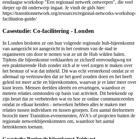
eendaagse workshop "Een regionaal netwerk ontwerpen", die veel
dieper op dit onderwerp ingaat. Je vindt de gids hier:
https://transitionnetwork.org/resources/regional-networks-workshop-
facilitation-guide/
Casestudie: Co-facilitering - Londen
In Londen besloten ze om hun volgende regionale hub-bijeenkomst
van aangezicht tot aangezicht in het centrum van de stad te
organiseren om door te nemen wat ze uit de Hub wilden halen.
Tijdens die bijeenkomst verklaarden ze zichzelf eenvoudigweg tot
een praktiserende Hub zonder zich al te veel zorgen te maken over
het bestuur of wat dat inhield. Dit was echt versterkend omdat ze er
allemaal op vertrouwden dat ze het goed zouden doen en het heeft
geleid tot meer actie en bijeenkomsten, waarvan je er later meer over
kunt lezen. Mensen deelden ideeën en ervaringen, waardoor er
meteen relaties ontstonden op basis van activiteit. Dit betekende op
zijn beurt dat ze verbeterden wat en hoe ze online communiceerden
omdat ze elkaar kenden - netwerken hebben alles te maken met
relaties tussen individuen en tussen groepen. Een aantal deelnemers
bezocht meer Transition-evenementen, AVA's of projecten buiten de
regionale netwerkbijeenkomsten om, waardoor het aantal
betrokkenen toenam.
Casestudy: Regionale bijeenkomst Zuidwest