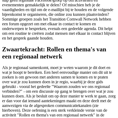
stap geen regionale Facebook-groep op om activiteiten en
evenementen gemakkelijk te delen? Of misschien heb je de
vaardigheden en tijd om de e-maillijst bij te houden en de volgende
bijeenkomst te organiseren, die online zou kunnen plaatsvinden?
Sommige groepen zoals het Transition Cornwall Network hebben
een forum opgezet om met elkaar in contact te komen en
onderwerpen te bespreken, evenals een gedeelde agenda. Dit helpt
om een routine te creëren zodat mensen met elkaar in contact blijven
en het gesprek gaande houden.
Zwaartekracht: Rollen en thema's van
een regionaal netwerk
Als je regionaal samenkomt, moet je weten waarom je dit doet en
wat je hoopt te bereiken. Een heel eenvoudige manier om dit uit te
zoeken is om gewoon met anderen samen te komen en te praten
over wat je zou kunnen doen in je regio, waarbij je deze gids
gebruikt - vooral het gedeelte "Waarom zouden we ons regionaal
verbinden?" - om een discussie op gang te brengen over wat je zou
kunnen doen. Als je besluit om op deze manier te werk te gaan, zorg
er dan voor dat iemand aantekeningen maakt en deze deelt met de
aanwezigen via de afgesproken communicatiekanalen (zie
hierboven). Deze oefening is een sterk verkleinde versie van de
activiteit "Rollen en thema's van een regionaal netwerk" in de