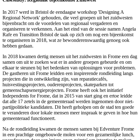
In 2017 werd in Bristol de eendaagse workshop 'Designing A
Regional Network' gehouden, die veel groepen uit het zuidwesten
bijeenbracht om de voordelen van regionaal vergaderen en
organiseren te verkennen. Aan het eind van de sessie namen Angela
Rafe en Transition Bristol de taak op zich om nog een bijeenkomst
te organiseren in 2018, wat ze bewonderenswaardig genoeg ook
hebben gedaan.
In 2018 kwamen dertig mensen uit het zuidwesten in Frome een dag
samen om uit te zoeken wat er in andere groepen gebeurde en om
elkaar te steunen bij het bedenken van oplossingen voor problemen.
De gastheren uit Frome leidden een inspirerende rondleiding langs
projecten die in ontwikkeling zijn, van reparatiecafés,
huisvestingsprojecten, ouderenprojecten, skateparken tot
gemeenschapsenergieprojecten. Frome heeft ook het initiatief
Independents for Frome, dat in 2015 van start ging en ertoe leidde
dat alle 17 zetels in de gemeenteraad werden ingenomen door niet-
partijpolitieke kandidaten. Dit heeft geholpen om de stad ten goede
te veranderen door lokale mensen meer inspraak te geven in hoe hun
gemeenteraad functioneert.
Na de rondleiding kwamen de mensen samen bij Edventure Frome
in een prachtige omgebouwde molen voor een gezamenlijke lunch,