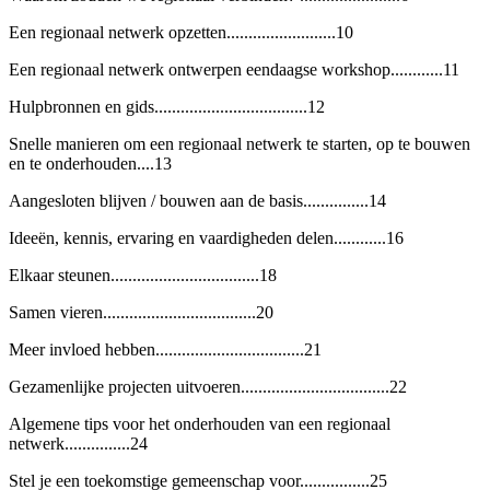
Een regionaal netwerk opzetten.........................10
Een regionaal netwerk ontwerpen eendaagse workshop............11
Hulpbronnen en gids...................................12
Snelle manieren om een regionaal netwerk te starten, op te bouwen
en te onderhouden....13
Aangesloten blijven / bouwen aan de basis...............14
Ideeën, kennis, ervaring en vaardigheden delen............16
Elkaar steunen..................................18
Samen vieren...................................20
Meer invloed hebben..................................21
Gezamenlijke projecten uitvoeren..................................22
Algemene tips voor het onderhouden van een regionaal
netwerk...............24
Stel je een toekomstige gemeenschap voor................25