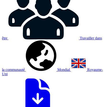
être
Travailler dans
la communauté
Mondial
Royaume-
Uni