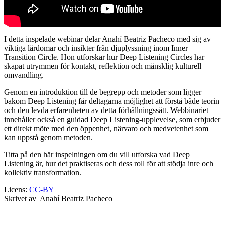
I detta inspelade webinar delar Anahí Beatriz Pacheco med sig av
viktiga lärdomar och insikter från djuplyssning inom Inner
Transition Circle. Hon utforskar hur Deep Listening Circles har
skapat utrymmen för kontakt, reflektion och mänsklig kulturell
omvandling.
Genom en introduktion till de begrepp och metoder som ligger
bakom Deep Listening får deltagarna möjlighet att förstå både teorin
och den levda erfarenheten av detta förhållningssätt. Webbinariet
innehåller också en guidad Deep Listening-upplevelse, som erbjuder
ett direkt möte med den öppenhet, närvaro och medvetenhet som
kan uppstå genom metoden.
Titta på den här inspelningen om du vill utforska vad Deep
Listening är, hur det praktiseras och dess roll för att stödja inre och
kollektiv transformation.
Licens:
CC-BY
Skrivet av
Anahí Beatriz Pacheco