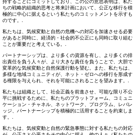
持することにコミットしており、この公の意思表明は、私た
ちの戦略的組織的思考と将来計画において、公正な移行を積
極的に中心に据えるという私たちのコミットメントを示すも
のです。.
私たちは、気候変動と自然の危機への対応を加速させる必要
があると同時に、経済的・社会的不公正にも同時に取り組む
ことが重要だと考えている。.
パートナーシップは、より多くの資源を有し、より多くの排
出責任を負う人々が、より大きな責任を負うことで、大胆で
変革的な気候変動と自然保護行動を望む。また、私たちは、
多様な地域コミュニティが、ネット・ゼロへの移行を形成す
る権限を与えられ、それを可能にされることを望みます。.
私たちは組織として、社会正義を前進させ、可能な限り不公
平に挑戦するために、私たちのプラットフォーム、コミュニ
ケーション・チャネル、ネットワーク、プログラム、レバレ
ッジ、パートナーシップを積極的に活用することを約束しま
す。.
私たちは、気候変動と自然の緊急事態に対する私たちの対応
が、公正さと公平さをその中心に据え、他の人々（私たちの