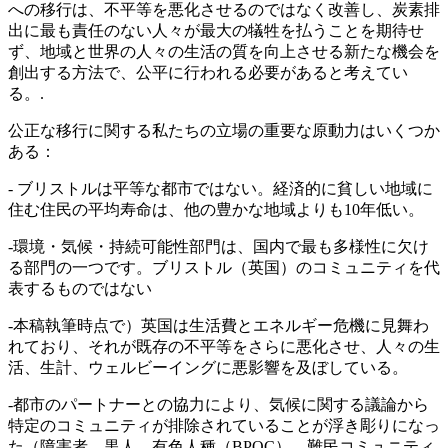
への移行は、不平等を悪化させるのではなく改善し、炭素排
出に最も責任のない人々が最大の犠牲を払うことを期待せ
ず、地域と世界の人々の生活の質を向上させる新たな機会を
創出する方法で、公平に行われる必要があると考えてい
る。.
公正な移行に関する私たちの立場の重要な原動力はいくつか
ある：
- ブリストルは平等な都市ではない。経済的に貧しい地域に
住む住民の平均寿命は、他の豊かな地域よりも10年低い。
-環境・気候・持続可能性部門は、国内で最も多様性に欠け
る部門の一つです。ブリストル（英国）のコミュニティを代
表するものではない
-本稿執筆時点で）英国は生活費とエネルギー危機に見舞わ
れており、それが既存の不平等をさらに悪化させ、人々の生
活、生計、ウェルビーイングに悪影響を及ぼしている。
-都市のパートナーとの協力により、気候に関する議論から
特定のコミュニティが排除されていることが浮き彫りになっ
た（障害者、黒人、有色人種（BPOC）、難民コミュニティ