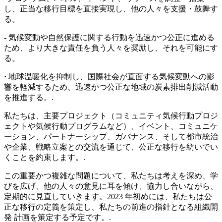
し、正当な移行目標を直接実現し、他の人々を支援・鼓舞す
る。
- 気候変動や自然保護に関する行動を迅速かつ公正に進める
ため、より大きな責任を負う人々を奨励し、それを可能にす
る。
·
地球温暖化を抑制し、国際社会が直面する気候変動への影
響を軽減するため、迅速かつ公正な地域の炭素排出削減活動
を推進する。.
私たちは、主要プロジェクト（コミュニティ気候行動プロジ
ェクトや気候行動プログラムなど）、イベント、コミュニケ
ーション、パートナーシップ、ガバナンス、そして都市統治
や企業、戦略立案との交流を通じて、公正な移行を紡いでい
くことを約束します。.
この重要かつ複雑な問題について、私たちは考えを深め、学
びを広げ、他の人々の意見に耳を傾け、協力し合いながら、
定期的に見直していきます。2023 年初めには、私たちは公
正な移行の定義を策定し、私たちの前進の指針となる組織開
発 計画を策定する予定です。.