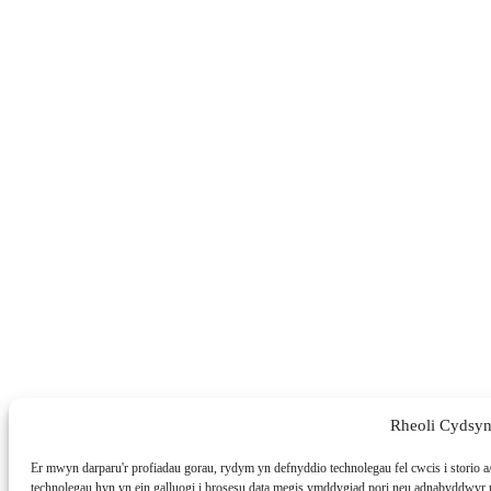
Rheoli Cydsyn
Er mwyn darparu'r profiadau gorau, rydym yn defnyddio technolegau fel cwcis i storio 
technolegau hyn yn ein galluogi i brosesu data megis ymddygiad pori neu adnabyddwyr 